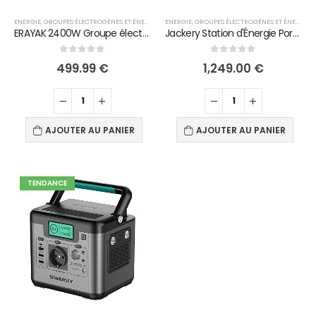
ENERGIE
,
GROUPES ÉLECTROGÈNES ET ÉNERGIES
ENERGIE
,
GROUPES ÉLECTROGÈNES ET ÉNERGIES
ERAYAK 2400W Groupe électrogène de Secours Groupe électrogène à Onduleur Silencieux Essence, 19 kg, Moteur 4 Temps…
Jackery Station d'Énergie Portable Explorer 1000, Bloc-batterie Mobile au Lithium et Solaire de 1002Wh, Prises CA 230V/1000W, Convient Comme Source d'Énergie Domestique d'Appoin aux Camping-cars
0
out of 5
0
out of 5
499.99
€
1,249.00
€
AJOUTER AU PANIER
AJOUTER AU PANIER
TENDANCE