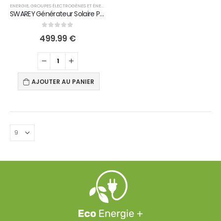
ENERGIE
,
GROUPES ÉLECTROGÈNES ET ÉNERGIES
SWAREY Générateur Solaire Portable 518Wh/144Ah 500W Onde Sinusoïdale Pure Générateur d'Énergie Portable avec AC/DC/USB…
0
out of 5
499.99
€
AJOUTER AU PANIER