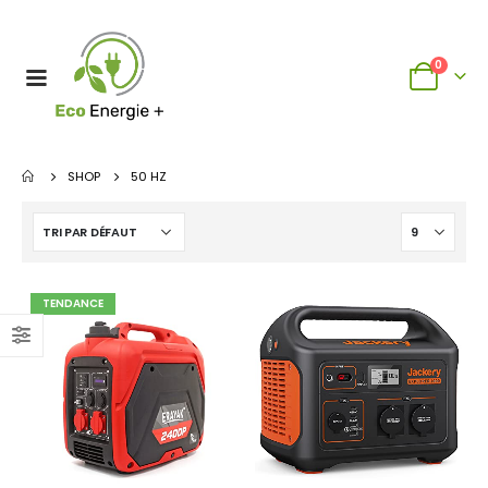
0
SHOP
‎50 HZ
TENDANCE